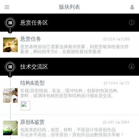
版块列表
悬赏任务区
1
悬赏任务
239
2298
悬赏者根据自己需要选择最佳答案，则悬赏银加给最佳答
案者，网站税率为0，全额加给最佳答案者
技术交流区
8
结构&造型
1344
1万
常规/异型纸箱，彩盒，缓冲结构；创新的包装结构
塑料，玻璃等包材的造型和结构设计都欢迎交流。
原创&鉴赏
461
3854
包装类的结构，造型，材料，平面设计等原创作品
不论水平高低，但求原创！原创作品会酌情加共享银！