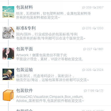
包装材料
359
2907
纸张 , 瓦楞材料 , 软包塑料材料 , 金属包装材料等
所有的包装材料都欢迎交流~
标准&专利
270
1200
国内/国外，行业或协会的包装标准/专利
包装所有的标准/专利都可以在这个版块交流~
包装平面
227
1861
Artwork！侧重包装类但不限于此
平面设计理念，素材，VI设计等都欢迎交流。
包装运输
326
2524
包装测试，托盘堆码设计，装柜设计，
物流空运/海运，运输包装客诉分析都可以交流~
包装软件
1199
1万
ArtiosCAD,Visualizer,Cimpack,Box_vellum,
Adobe,,装柜软件等,包装的软件都欢迎交流~